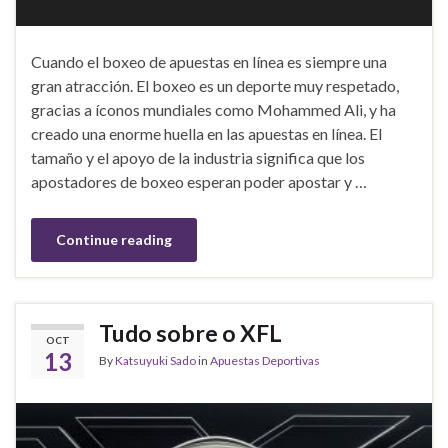
Cuando el boxeo de apuestas en línea es siempre una
gran atracción. El boxeo es un deporte muy respetado,
gracias a íconos mundiales como Mohammed Ali, y ha
creado una enorme huella en las apuestas en línea. El
tamaño y el apoyo de la industria significa que los
apostadores de boxeo esperan poder apostar y …
Continue reading
Tudo sobre o XFL
OCT
13
By
Katsuyuki Sado
in
Apuestas Deportivas