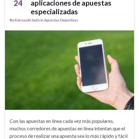
24
aplicaciones de apuestas
especializadas
By
Katsuyuki Sado
in
Apuestas Deportivas
Con las apuestas en línea cada vez más populares,
muchos corredores de apuestas en línea intentan que el
proceso de realizar una apuesta sea lo más rápido y fácil