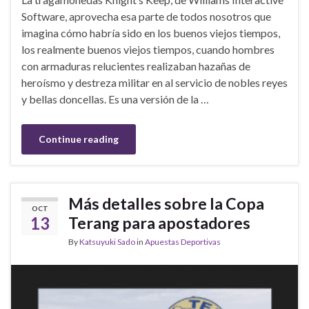
Software, aprovecha esa parte de todos nosotros que
imagina cómo habría sido en los buenos viejos tiempos,
los realmente buenos viejos tiempos, cuando hombres
con armaduras relucientes realizaban hazañas de
heroísmo y destreza militar en al servicio de nobles reyes
y bellas doncellas. Es una versión de la …
Continue reading
Más detalles sobre la Copa
OCT
13
Terang para apostadores
By
Katsuyuki Sado
in
Apuestas Deportivas