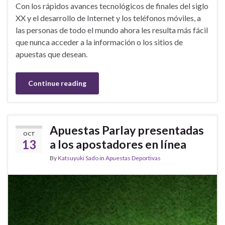
Con los rápidos avances tecnológicos de finales del siglo
XX y el desarrollo de Internet y los teléfonos móviles, a
las personas de todo el mundo ahora les resulta más fácil
que nunca acceder a la información o los sitios de
apuestas que desean.
Continue reading
Apuestas Parlay presentadas
OCT
13
a los apostadores en línea
By
Katsuyuki Sado
in
Apuestas Deportivas