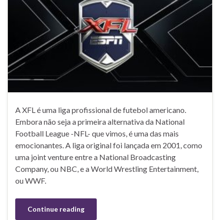
A XFL é uma liga profissional de futebol americano.
Embora não seja a primeira alternativa da National
Football League -NFL- que vimos, é uma das mais
emocionantes. A liga original foi lançada em 2001, como
uma joint venture entre a National Broadcasting
Company, ou NBC, e a World Wrestling Entertainment,
ou WWF.
Continue reading