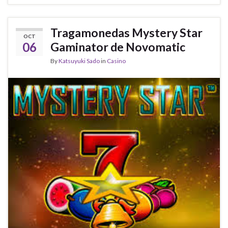
Tragamonedas Mystery Star
OCT
06
Gaminator de Novomatic
By
Katsuyuki Sado
in
Casino