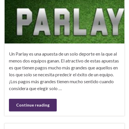
Un Parlay es una apuesta de un solo deporte en la que al
menos dos equipos ganan. El atractivo de estas apuestas
es que tienen pagos mucho más grandes que aquellos en
los que solo se necesita predecir el éxito de un equipo.
¡Los pagos más grandes tienen mucho sentido cuando
considera que elegir solo …
Continue reading