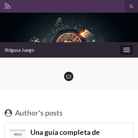
Tog
sear
Search for:
for
Shigusa Juego
Togg
navig
Author's posts
Una guía completa de
NOV