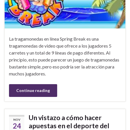
La tragamonedas en línea Spring Break es una
tragamonedas de video que ofrece a los jugadores 5
carretes y un total de 9 líneas de pago diferentes. Al
principio, esto puede parecer un juego de tragamonedas
bastante simple, pero eso podría ser la atracción para
muchos jugadores.
Continue reading
Un vistazo a cómo hacer
NOV
24
apuestas en el deporte del