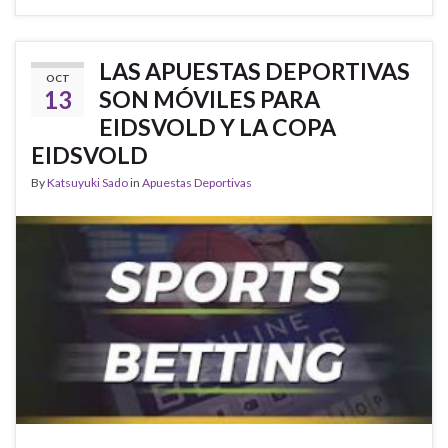
LAS APUESTAS DEPORTIVAS
OCT
13
SON MÓVILES PARA
EIDSVOLD Y LA COPA
EIDSVOLD
By
Katsuyuki Sado
in
Apuestas Deportivas