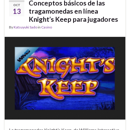
Conceptos básicos de las
OCT
13
tragamonedas en línea
Knight’s Keep para jugadores
By
Katsuyuki Sado
in
Casino
La tragamonedas Knight’s Keep, de Williams Interactive