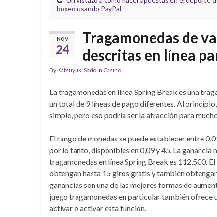
Un vistazo a cómo hacer apuestas en el deporte d
boxeo usando PayPal
Tragamonedas de va
NOV
24
descritas en línea p
By
Katsuyuki Sado
in
Casino
La tragamonedas en línea Spring Break es una trag
un total de 9 líneas de pago diferentes. Al princip
simple, pero eso podría ser la atracción para much
El rango de monedas se puede establecer entre 0,01
por lo tanto, disponibles en 0,09 y 45. La ganancia
tragamonedas en línea Spring Break es 112,500. El 
obtengan hasta 15 giros gratis y también obtengan 
ganancias son una de las mejores formas de aumenta
juego tragamonedas en particular también ofrece u
activar o activar esta función.