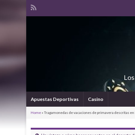
Los
Apuestas Deportivas
Casino
Home
»
Tragamonedas de vacaciones de primavera descritas en l