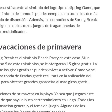
a, esté atento al símbolo del logotipo de Spring Game, que
El símbolo de comodín puede reemplazar a todos los demás
bolo de dispersión. Además, los comodines de Spring Break
 algunos de los otros juegos de tragamonedas de
e multiplicador.
 vacaciones de primavera
g Break es el símbolo Beach Party en este caso. Si un
uso 5 de estos símbolos, se le otorgarán 15 giros gratis. La
ue los giros gratis se pueden volver a activar. Como ya se
 ronda de tiradas gratis resultará en la aplicación del
l para obtener grandes ganancias al usar giros gratis.
ciones de primavera en la playa. Ya sea que juegues este
 de que hay un buen entretenimiento en juego. Todos los
nsación general y el tema del juego. Algunos de los
sí como los íconos de cerveza y nachos.