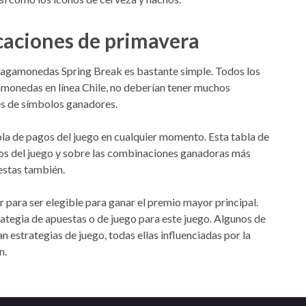
acaciones de primavera
agamonedas Spring Break es bastante simple. Todos los
amonedas en línea Chile, no deberían tener muchos
s de símbolos ganadores.
bla de pagos del juego en cualquier momento. Esta tabla de
los del juego y sobre las combinaciones ganadoras más
uestas también.
para ser elegible para ganar el premio mayor principal.
ategia de apuestas o de juego para este juego. Algunos de
 estrategias de juego, todas ellas influenciadas por la
n.