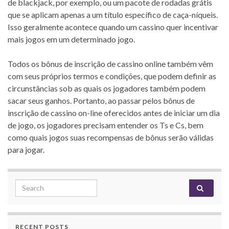
de blackjack, por exemplo, ou um pacote de rodadas grátis
que se aplicam apenas a um título específico de caça-níqueis.
Isso geralmente acontece quando um cassino quer incentivar
mais jogos em um determinado jogo.
Todos os bônus de inscrição de cassino online também vêm
com seus próprios termos e condições, que podem definir as
circunstâncias sob as quais os jogadores também podem
sacar seus ganhos. Portanto, ao passar pelos bônus de
inscrição de cassino on-line oferecidos antes de iniciar um dia
de jogo, os jogadores precisam entender os Ts e Cs, bem
como quais jogos suas recompensas de bônus serão válidas
para jogar.
Search for:
RECENT POSTS