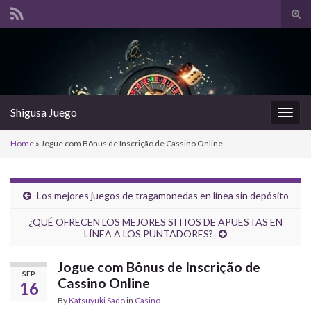
Tog
sear
Search for:
for
Shigusa Juego
Togg
navig
Home
»
Jogue com Bônus de Inscrição de Cassino Online
Los mejores juegos de tragamonedas en línea sin depósito
¿QUÉ OFRECEN LOS MEJORES SITIOS DE APUESTAS EN
LÍNEA A LOS PUNTADORES?
Jogue com Bônus de Inscrição de
SEP
Cassino Online
16
By
Katsuyuki Sado
in
Casino