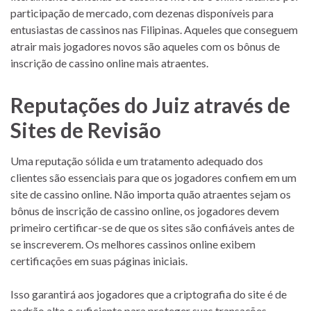
participação de mercado, com dezenas disponíveis para
entusiastas de cassinos nas Filipinas. Aqueles que conseguem
atrair mais jogadores novos são aqueles com os bônus de
inscrição de cassino online mais atraentes.
Reputações do Juiz através de
Sites de Revisão
Uma reputação sólida e um tratamento adequado dos
clientes são essenciais para que os jogadores confiem em um
site de cassino online. Não importa quão atraentes sejam os
bônus de inscrição de cassino online, os jogadores devem
primeiro certificar-se de que os sites são confiáveis ​​antes de
se inscreverem. Os melhores cassinos online exibem
certificações em suas páginas iniciais.
Isso garantirá aos jogadores que a criptografia do site é de
padrão alto o suficiente para proteger suas transações