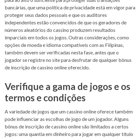
bancárias, que uma política de privacidade está em vigor para
proteger seus dados pessoais e que os auditores
independentes estão convencidos de que os geradores de
números aleatórios do cassino produzem resultados
imparciais em todos os jogos. Outras considerações, como
opções de moeda e idioma compatíveis com as Filipinas,
também devem ser verificadas nesta fase, antes que o
jogador se registre no site para desfrutar de qualquer bônus
de inscrição de cassino online oferecido.
Verifique a gama de jogos e os
termos e condições
A variedade de jogos que um cassino online oferece também
pode influenciar as escolhas de jogo de um jogador. Alguns
bônus de inscrição de cassino online são limitados a certos
jogos: uma quantia em dinheiro para jogar em qualquer título