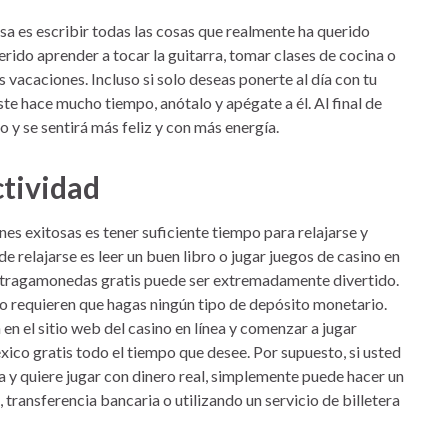
a es escribir todas las cosas que realmente ha querido
rido aprender a tocar la guitarra, tomar clases de cocina o
s vacaciones. Incluso si solo deseas ponerte al día con tu
te hace mucho tiempo, anótalo y apégate a él. Al final de
 y se sentirá más feliz y con más energía.
tividad
es exitosas es tener suficiente tiempo para relajarse y
 relajarse es leer un buen libro o jugar juegos de casino en
e tragamonedas gratis puede ser extremadamente divertido.
o requieren que hagas ningún tipo de depósito monetario.
en el sitio web del casino en línea y comenzar a jugar
ico gratis todo el tiempo que desee. Por supuesto, si usted
a y quiere jugar con dinero real, simplemente puede hacer un
, transferencia bancaria o utilizando un servicio de billetera