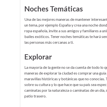
Noches Temáticas
Una de las mejores maneras de mantener interesante
un tema, por ejemplo España y crea una noche donde
ropa española, invite a sus amigos y familiares a un
bailes exóticos. Tener noches temáticas te hará sen
las personas más cercanas a ti.
Explorar
La mayoría de la gente no se da cuenta de todo lo q
maneras de explorar la ciudad es comprar una guía p
maravillas históricas y botánicas que no conocías.
sobre su cultura y lo que hace que su país sea especi
caminatas por la naturaleza o caminatas de un día, 
patio trasero.