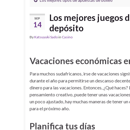
Los mejores tipos de apuestas de boxeo
Los mejores juegos d
SEP
14
depósito
By
Katsuyuki Sado
in
Casino
Vacaciones económicas e
Para muchos sudafricanos, irse de vacaciones signi
durante el año para permitirse un descanso decente. 
dinero para las vacaciones. Entonces, ¿Qué haces? 
pensamiento creativo, puede tener unas vacaciones 
un poco ajustado, hay muchas maneras de tener un 
para el próximo año.
Planifica tus días