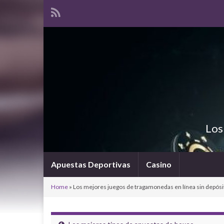
Los
Apuestas Deportivas
Casino
Home
»
Los mejores juegos de tragamonedas en línea sin depósi